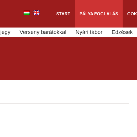
START
PÁLYA FOGLALÁS
GOK
jegy
Verseny barátokkal
Nyári tábor
Edzések