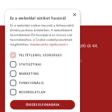
×
Ez a weboldal sütiket használ
Ez a weboldal sütiket használ a felhasználói
élmény javítása érdekében. A weboldalunk
KAPCSOLAT
használatával Ön hozzájárul az összes süti
használatához, a Cookie szabályzatunknak
Gokart Sport Vác
megfelelően.
Adatkezelési tájékoztató »
Gokartpálya: 2600 Vác, Szent László út 44.
Telefon:
+36303601015
FELTÉTLENÜL SZÜKSÉGES
E-mail: info(kukac)gokartvac.hu
Írj nekem itt a kapcsolat űrlapon!
STATISZTIKAI
Térkép:
MARKETING
FUNKCIONÁLIS
BESOROLATLAN
ÖSSZES ELFOGADÁSA