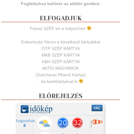
Foglaláshoz kattints az alábbi gombra:
ELFOGADJUK
Fizess SZÉP-en a helyszínen
Gokartozás Vácon a következő kártyákkal
OTP SZÉP KÁRTYA
MKB SZÉP KÁRTYA
K&H SZÉP KÁRTYA
AKTÍV MAGYAROK
(Széchenyi Pihenő Kártya)
...és bankkártyával is
ELŐREJELZÉS