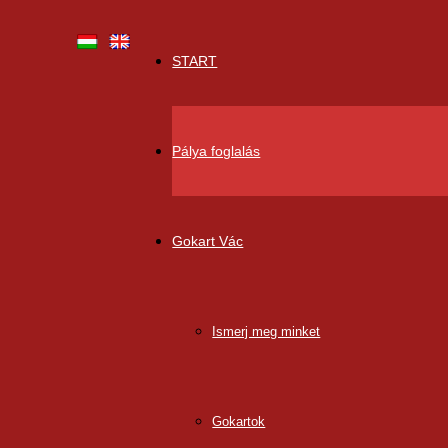
START
Pálya foglalás
Gokart Vác
Ismerj meg minket
Gokartok