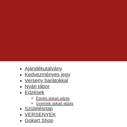
Ajándékutalvány
Kedvezményes jegy
Verseny barátokkal
Nyári tábor
Edzések
Egyéni gokart edzés
Gyermek gokart edzés
Születésnap
VERSENYEK
Gokart Shop