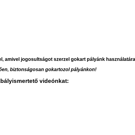
el, amivel jogosultságot szerzel gokart pályánk használatár
lően, biztonságosan gokartozol pályánkon!
bályismertető videónkat: