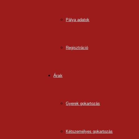
Pálya adatok
Regisztráció
Árak
Gyerek gokartozás
Kétszemélyes gokartozás