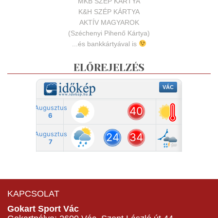
MKB SZÉP KÁRTYA
K&H SZÉP KÁRTYA
AKTÍV MAGYAROK
(Széchenyi Pihenő Kártya)
...és bankkártyával is
ELŐREJELZÉS
KAPCSOLAT
Gokart Sport Vác