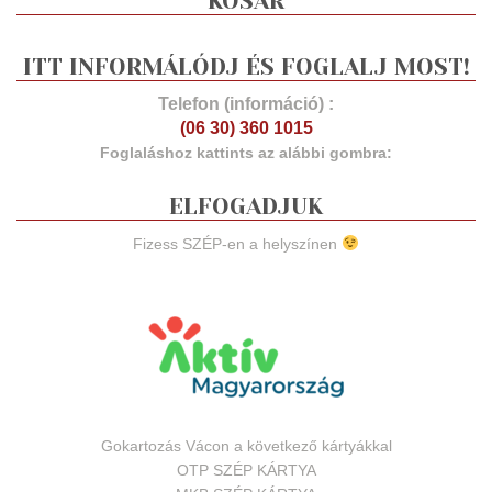
KOSÁR
ITT INFORMÁLÓDJ ÉS FOGLALJ MOST!
Telefon (információ) :
(06 30) 360 1015
Foglaláshoz kattints az alábbi gombra:
ELFOGADJUK
Fizess SZÉP-en a helyszínen
Gokartozás Vácon a következő kártyákkal
OTP SZÉP KÁRTYA