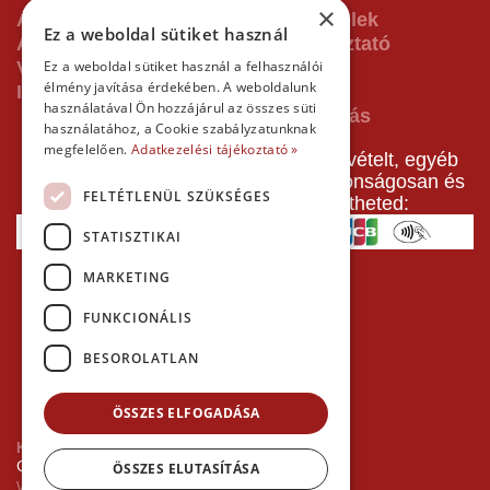
×
ÁSZF - Általános Szerződési Feltételek
Ez a weboldal sütiket használ
Adatvédelmi és adatkezelési tájékoztató
Vásárlás előtti tájékoztató
Ez a weboldal sütiket használ a felhasználói
élmény javítása érdekében. A weboldalunk
Impresszum
használatával Ön hozzájárul az összes süti
használatához, a Cookie szabályzatunknak
megfelelően.
Adatkezelési tájékoztató »
A pályafoglalást, gokartverseny részvételt, egyéb
termékeinket, szolgáltatásainkat biztonságosan és
FELTÉTLENÜL SZÜKSÉGES
gyorsan bankkártyával is kifizetheted:
STATISZTIKAI
MARKETING
FUNKCIONÁLIS
BESOROLATLAN
ÖSSZES ELFOGADÁSA
Kezdőlap
Copyright © 2026 Minden jog fenntartva!
ÖSSZES ELUTASÍTÁSA
Websiker Ügynökség - Richard27.hu Kft.