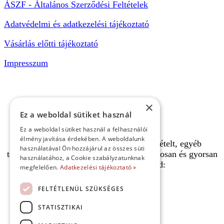
ÁSZF - Általános Szerződési Feltételek
Adatvédelmi és adatkezelési tájékoztató
Vásárlás előtti tájékoztató
Impresszum
×
Ez a weboldal sütiket használ
Ez a weboldal sütiket használ a felhasználói
élmény javítása érdekében. A weboldalunk
A pályafoglalást, gokartverseny részvételt, egyéb
használatával Ön hozzájárul az összes süti
termékeinket, szolgáltatásainkat biztonságosan és gyorsan
használatához, a Cookie szabályzatunknak
bankkártyával is kifizetheted:
megfelelően.
Adatkezelési tájékoztató »
FELTÉTLENÜL SZÜKSÉGES
STATISZTIKAI