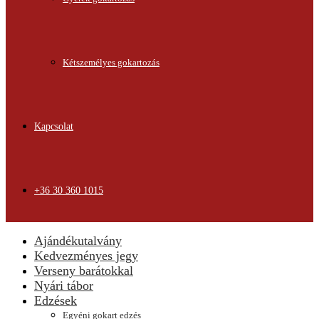
Kétszemélyes gokartozás
Kapcsolat
+36 30 360 1015
Ajándékutalvány
Kedvezményes jegy
Verseny barátokkal
Nyári tábor
Edzések
Egyéni gokart edzés