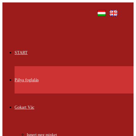
START
Pálya foglalás
Gokart Vác
Ismerj meg minket