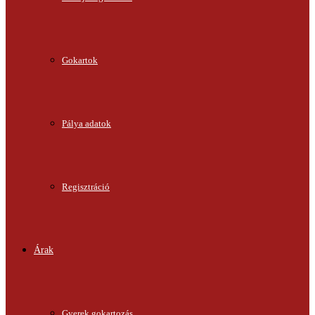
Gokartok
Pálya adatok
Regisztráció
Árak
Gyerek gokartozás