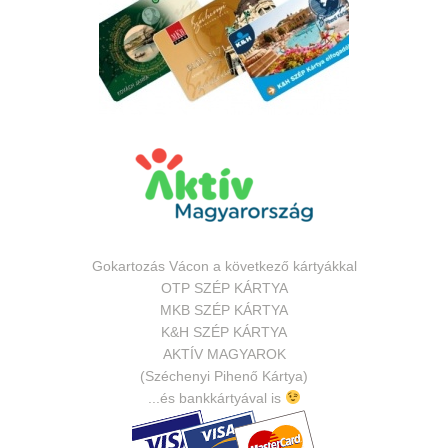
Gokartozás Vácon a következő kártyákkal
OTP SZÉP KÁRTYA
MKB SZÉP KÁRTYA
K&H SZÉP KÁRTYA
AKTÍV MAGYAROK
(Széchenyi Pihenő Kártya)
...és bankkártyával is