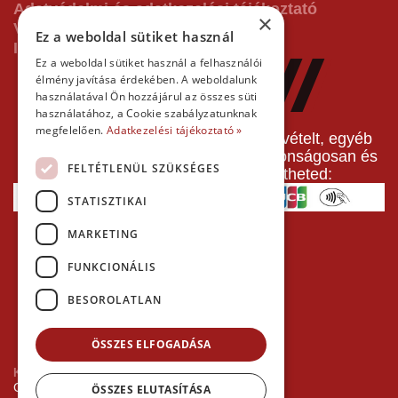
Adatvédelmi és adatkezelési tájékoztató
×
Vásárlás előtti tájékoztató
Ez a weboldal sütiket használ
Impresszum
Ez a weboldal sütiket használ a felhasználói
élmény javítása érdekében. A weboldalunk
használatával Ön hozzájárul az összes süti
használatához, a Cookie szabályzatunknak
megfelelően.
Adatkezelési tájékoztató »
A pályafoglalást, gokartverseny részvételt, egyéb
termékeinket, szolgáltatásainkat biztonságosan és
FELTÉTLENÜL SZÜKSÉGES
gyorsan bankkártyával is kifizetheted:
STATISZTIKAI
MARKETING
FUNKCIONÁLIS
BESOROLATLAN
ÖSSZES ELFOGADÁSA
Kezdőlap
Copyright © 2026 Minden jog fenntartva!
ÖSSZES ELUTASÍTÁSA