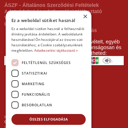
ÁSZF - Általános Szerződési Feltételek
Adatvédelmi és adatkezelési tájékoztató
×
Vásárlás előtti tájékoztató
Ez a weboldal sütiket használ
Impresszum
Ez a weboldal sütiket használ a felhasználói
élmény javítása érdekében. A weboldalunk
használatával Ön hozzájárul az összes süti
A pályafoglalást, gokartverseny részvételt, egyéb
használatához, a Cookie szabályzatunknak
termékeinket, szolgáltatásainkat biztonságosan és
megfelelően.
Adatkezelési tájékoztató »
gyorsan bankkártyával is kifizetheted:
FELTÉTLENÜL SZÜKSÉGES
STATISZTIKAI
MARKETING
FUNKCIONÁLIS
BESOROLATLAN
Kezdőlap
ÖSSZES ELFOGADÁSA
Copyright © 2026 Minden jog fenntartva!
Websiker Ügynökség - Richard27.hu Kft.