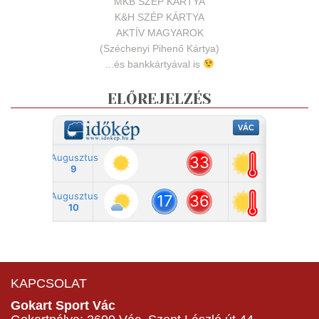
MKB SZÉP KÁRTYA
K&H SZÉP KÁRTYA
AKTÍV MAGYAROK
(Széchenyi Pihenő Kártya)
...és bankkártyával is
ELŐREJELZÉS
KAPCSOLAT
Gokart Sport Vác