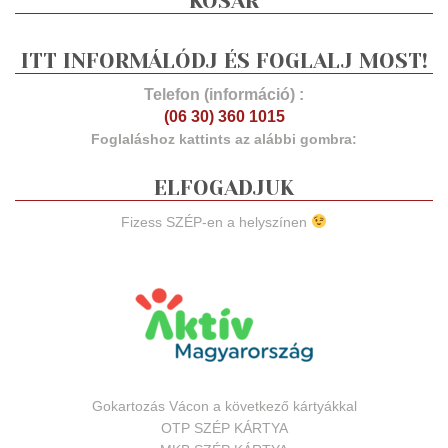
KOSÁR
ITT INFORMÁLÓDJ ÉS FOGLALJ MOST!
Telefon (információ) :
(06 30) 360 1015
Foglaláshoz kattints az alábbi gombra:
ELFOGADJUK
Fizess SZÉP-en a helyszínen
Gokartozás Vácon a következő kártyákkal
OTP SZÉP KÁRTYA