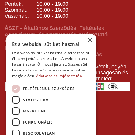
Péntek: 10:00 - 19:00
Szombat: 10:00 - 19:00
Vasárnap: 10:00 - 19:00
ÁSZF - Általános Szerződési Feltételek
Adatvédelmi és adatkezelési tájékoztató
×
Vásárlás előtti tájékoztató
Ez a weboldal sütiket használ
Impresszum
Ez a weboldal sütiket használ a felhasználói
élmény javítása érdekében. A weboldalunk
használatával Ön hozzájárul az összes süti
A pályafoglalást, gokartverseny részvételt, egyéb
használatához, a Cookie szabályzatunknak
termékeinket, szolgáltatásainkat biztonságosan és
megfelelően.
Adatkezelési tájékoztató »
gyorsan bankkártyával is kifizetheted:
FELTÉTLENÜL SZÜKSÉGES
STATISZTIKAI
MARKETING
FUNKCIONÁLIS
BESOROLATLAN