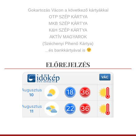
Gokartozás Vácon a következő kártyákkal
OTP SZÉP KÁRTYA
MKB SZÉP KÁRTYA
K&H SZÉP KÁRTYA
AKTÍV MAGYAROK
(Széchenyi Pihenő Kártya)
...és bankkártyával is
ELŐREJELZÉS