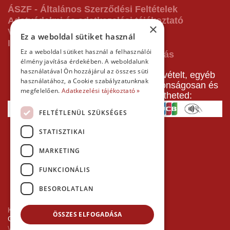
ÁSZF - Általános Szerződési Feltételek
Adatvédelmi és adatkezelési tájékoztató
×
Vásárlás előtti tájékoztató
Ez a weboldal sütiket használ
Impresszum
Ez a weboldal sütiket használ a felhasználói
élmény javítása érdekében. A weboldalunk
használatával Ön hozzájárul az összes süti
A pályafoglalást, gokartverseny részvételt, egyéb
használatához, a Cookie szabályzatunknak
termékeinket, szolgáltatásainkat biztonságosan és
megfelelően.
Adatkezelési tájékoztató »
gyorsan bankkártyával is kifizetheted:
FELTÉTLENÜL SZÜKSÉGES
STATISZTIKAI
MARKETING
FUNKCIONÁLIS
BESOROLATLAN
Kezdőlap
ÖSSZES ELFOGADÁSA
Copyright © 2026 Minden jog fenntartva!
Websiker Ügynökség - Richard27.hu Kft.