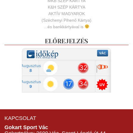
MKB SZÉP KÁRTYA
K&H SZÉP KÁRTYA
AKTÍV MAGYAROK
(Széchenyi Pihenő Kártya)
...és bankkártyával is
ELŐREJELZÉS
KAPCSOLAT
Gokart Sport Vác