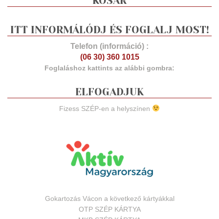
KOSÁR
ITT INFORMÁLÓDJ ÉS FOGLALJ MOST!
Telefon (információ) :
(06 30) 360 1015
Foglaláshoz kattints az alábbi gombra:
ELFOGADJUK
Fizess SZÉP-en a helyszínen
Gokartozás Vácon a következő kártyákkal
OTP SZÉP KÁRTYA