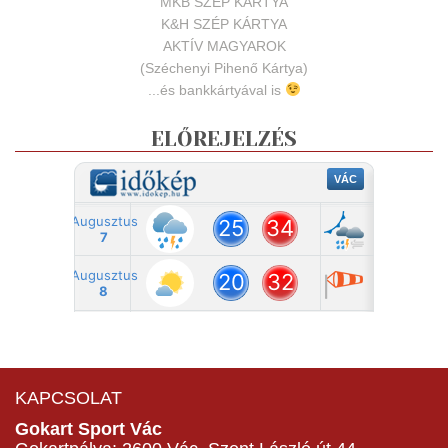
MKB SZÉP KÁRTYA
K&H SZÉP KÁRTYA
AKTÍV MAGYAROK
(Széchenyi Pihenő Kártya)
...és bankkártyával is
ELŐREJELZÉS
KAPCSOLAT
Gokart Sport Vác