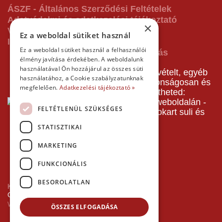
ÁSZF - Általános Szerződési Feltételek
Adatvédelmi és adatkezelési tájékoztató
×
Vásárlás előtti tájékoztató
Ez a weboldal sütiket használ
Impresszum
Ez a weboldal sütiket használ a felhasználói
élmény javítása érdekében. A weboldalunk
használatával Ön hozzájárul az összes süti
A pályafoglalást, gokartverseny részvételt, egyéb
használatához, a Cookie szabályzatunknak
termékeinket, szolgáltatásainkat biztonságosan és
megfelelően.
Adatkezelési tájékoztató »
gyorsan bankkártyával is kifizetheted:
FELTÉTLENÜL SZÜKSÉGES
STATISZTIKAI
MARKETING
FUNKCIONÁLIS
BESOROLATLAN
Kezdőlap
Copyright © 2026 Minden jog fenntartva!
Websiker Ügynökség - Richard27.hu Kft.
ÖSSZES ELFOGADÁSA