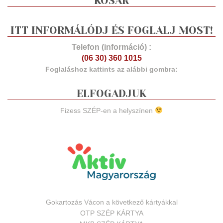
KOSÁR
ITT INFORMÁLÓDJ ÉS FOGLALJ MOST!
Telefon (információ) :
(06 30) 360 1015
Foglaláshoz kattints az alábbi gombra:
ELFOGADJUK
Fizess SZÉP-en a helyszínen
Gokartozás Vácon a következő kártyákkal
OTP SZÉP KÁRTYA