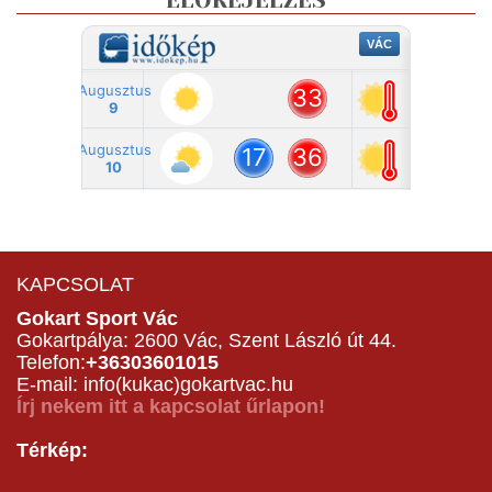
ELŐREJELZÉS
KAPCSOLAT
Gokart Sport Vác
Gokartpálya: 2600 Vác, Szent László út 44.
Telefon:
+36303601015
E-mail: info(kukac)gokartvac.hu
Írj nekem itt a kapcsolat űrlapon!
Térkép: