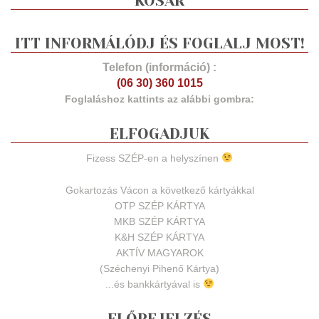
KOSÁR
ITT INFORMÁLÓDJ ÉS FOGLALJ MOST!
Telefon (információ) :
(06 30) 360 1015
Foglaláshoz kattints az alábbi gombra:
ELFOGADJUK
Fizess SZÉP-en a helyszínen
Gokartozás Vácon a következő kártyákkal
OTP SZÉP KÁRTYA
MKB SZÉP KÁRTYA
K&H SZÉP KÁRTYA
AKTÍV MAGYAROK
(Széchenyi Pihenő Kártya)
...és bankkártyával is