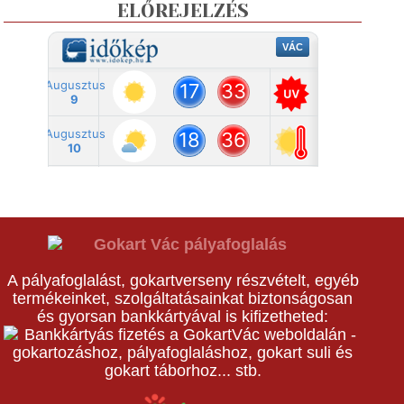
ELŐREJELZÉS
A pályafoglalást, gokartverseny részvételt, egyéb
termékeinket, szolgáltatásainkat biztonságosan
és gyorsan bankkártyával is kifizetheted: