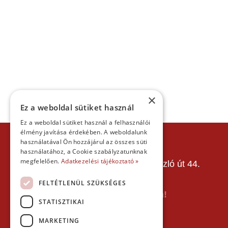
×
Ez a weboldal sütiket használ
Ez a weboldal sütiket használ a felhasználói
élmény javítása érdekében. A weboldalunk
KAPCSOLAT
használatával Ön hozzájárul az összes süti
használatához, a Cookie szabályzatunknak
Gokart Sport Vác
megfelelően.
Adatkezelési tájékoztató »
Gokartpálya: 2600 Vác, Szent László út 44.
Telefon:
+36303601015
FELTÉTLENÜL SZÜKSÉGES
E-mail: info(kukac)gokartvac.hu
Írj nekem itt a kapcsolat űrlapon!
STATISZTIKAI
Térkép:
MARKETING