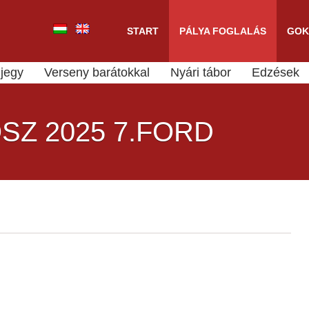
START
PÁLYA FOGLALÁS
GOK
jegy
Verseny barátokkal
Nyári tábor
Edzések
SZ 2025 7.FORD