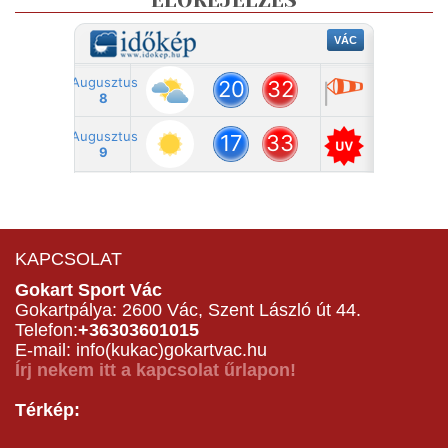
ELŐREJELZÉS
KAPCSOLAT
Gokart Sport Vác
Gokartpálya: 2600 Vác, Szent László út 44.
Telefon:
+36303601015
E-mail: info(kukac)gokartvac.hu
Írj nekem itt a kapcsolat űrlapon!
Térkép: