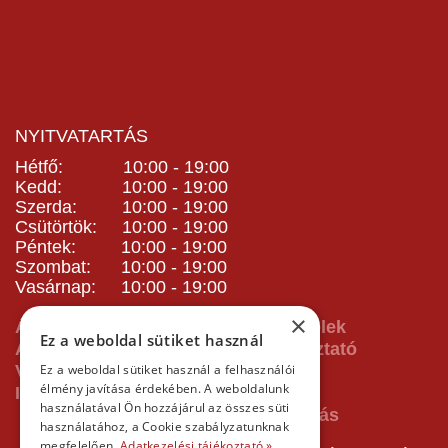
NYITVATARTÁS
Hétfő: 10:00 - 19:00
Kedd: 10:00 - 19:00
Szerda: 10:00 - 19:00
Csütörtök: 10:00 - 19:00
Péntek: 10:00 - 19:00
Szombat: 10:00 - 19:00
Vasárnap: 10:00 - 19:00
×
ÁSZF - Általános Szerződési Feltételek
Ez a weboldal sütiket használ
Adatvédelmi és adatkezelési tájékoztató
Vásárlás előtti tájékoztató
Ez a weboldal sütiket használ a felhasználói
élmény javítása érdekében. A weboldalunk
Impresszum
használatával Ön hozzájárul az összes süti
használatához, a Cookie szabályzatunknak
megfelelően.
Adatkezelési tájékoztató »