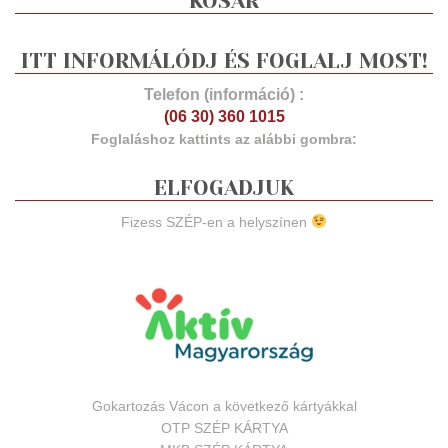
KOSÁR
ITT INFORMÁLÓDJ ÉS FOGLALJ MOST!
Telefon (információ) :
(06 30) 360 1015
Foglaláshoz kattints az alábbi gombra:
ELFOGADJUK
Fizess SZÉP-en a helyszínen
Gokartozás Vácon a következő kártyákkal
OTP SZÉP KÁRTYA