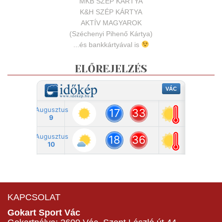
MKB SZÉP KÁRTYA
K&H SZÉP KÁRTYA
AKTÍV MAGYAROK
(Széchenyi Pihenő Kártya)
...és bankkártyával is
ELŐREJELZÉS
KAPCSOLAT
Gokart Sport Vác