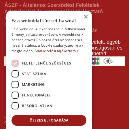
ÁSZF - Általános Szerződési Feltételek
Adatvédelmi és adatkezelési tájékoztató
×
Vásárlás előtti tájékoztató
Ez a weboldal sütiket használ
Impresszum
Ez a weboldal sütiket használ a felhasználói
élmény javítása érdekében. A weboldalunk
használatával Ön hozzájárul az összes süti
A pályafoglalást, gokartverseny részvételt, egyéb
használatához, a Cookie szabályzatunknak
termékeinket, szolgáltatásainkat biztonságosan és
megfelelően.
Adatkezelési tájékoztató »
gyorsan bankkártyával is kifizetheted:
FELTÉTLENÜL SZÜKSÉGES
STATISZTIKAI
MARKETING
FUNKCIONÁLIS
BESOROLATLAN
Kezdőlap
ÖSSZES ELFOGADÁSA
Copyright © 2026 Minden jog fenntartva!
Websiker Ügynökség - Richard27.hu Kft.