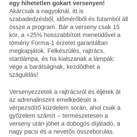
egy hihetetlen gokart versenyen!
Akárcsak a nagyoknál, itt is
szabadedzésből, időmérőből és futamból áll
össze a program. Bár a verseny csak 15
kör, a +25% hosszabbított menetidővel a
tömény Forma-1 érzetet garantáltan
megkapjátok. Felkészülés, rajtrács,
startlámpa, és ha kialszanak a lámpák:
vége a barátságnak, kezdődhet a
száguldás!
Versenyezzetek a rajtrácsról és éljétek át
az adrenalinszint emelkedését a
vérpezsdítő küzdelem során, ahol csak a
győzelem számít – természetesen a
verseny után jöhet a dobogós díjátadó, a
nagy pacsi és a nevetős összeborulás.