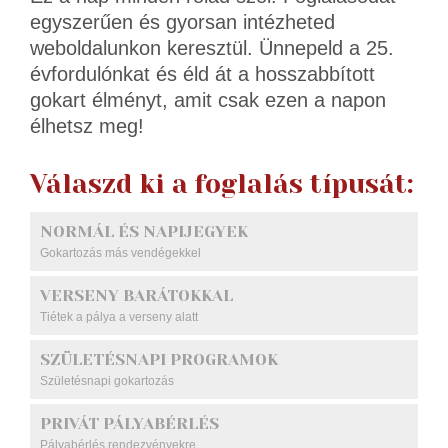
egyszerűen és gyorsan intézheted
weboldalunkon keresztül. Ünnepeld a 25.
évfordulónkat és éld át a hosszabbított
gokart élményt, amit csak ezen a napon
élhetsz meg!
Válaszd ki a foglalás típusát:
NORMÁL ÉS NAPIJEGYEK
Gokartozás más vendégekkel
VERSENY BARÁTOKKAL
Tiétek a pálya a verseny alatt
SZÜLETÉSNAPI PROGRAMOK
Születésnapi gokartozás
PRIVÁT PÁLYABÉRLÉS
Pályabérlés rendezvényekre