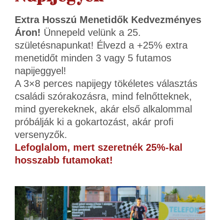
Extra Hosszú Menetidők Kedvezményes
Áron!
Ünnepeld velünk a 25.
születésnapunkat! Élvezd a +25% extra
menetidőt minden 3 vagy 5 futamos
napijeggyel!
A 3×8 perces napijegy tökéletes választás
családi szórakozásra, mind felnőtteknek,
mind gyerekeknek, akár első alkalommal
próbálják ki a gokartozást, akár profi
versenyzők.
Lefoglalom, mert szeretnék 25%-kal
hosszabb futamokat!