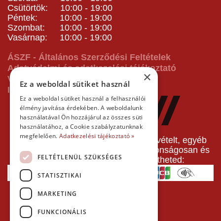
Csütörtök: 10:00 - 19:00
Péntek: 10:00 - 19:00
Szombat: 10:00 - 19:00
Vasárnap: 10:00 - 19:00
ÁSZF - Általános Szerződési Feltételek
Adatvédelmi és adatkezelési tájékoztató
×
Vásárlás előtti tájékoztató
Ez a weboldal sütiket használ
Impresszum
Ez a weboldal sütiket használ a felhasználói
élmény javítása érdekében. A weboldalunk
használatával Ön hozzájárul az összes süti
használatához, a Cookie szabályzatunknak
megfelelően.
Adatkezelési tájékoztató »
A pályafoglalást, gokartverseny részvételt, egyéb
termékeinket, szolgáltatásainkat biztonságosan és
FELTÉTLENÜL SZÜKSÉGES
gyorsan bankkártyával is kifizetheted:
STATISZTIKAI
MARKETING
FUNKCIONÁLIS