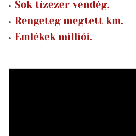
Sok tízezer vendég.
Rengeteg megtett km.
Emlékek milliói.