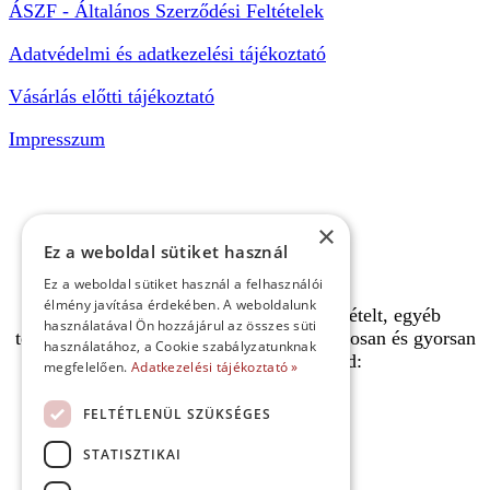
ÁSZF - Általános Szerződési Feltételek
Adatvédelmi és adatkezelési tájékoztató
Vásárlás előtti tájékoztató
Impresszum
×
Ez a weboldal sütiket használ
Ez a weboldal sütiket használ a felhasználói
élmény javítása érdekében. A weboldalunk
A pályafoglalást, gokartverseny részvételt, egyéb
használatával Ön hozzájárul az összes süti
termékeinket, szolgáltatásainkat biztonságosan és gyorsan
használatához, a Cookie szabályzatunknak
bankkártyával is kifizetheted:
megfelelően.
Adatkezelési tájékoztató »
FELTÉTLENÜL SZÜKSÉGES
STATISZTIKAI