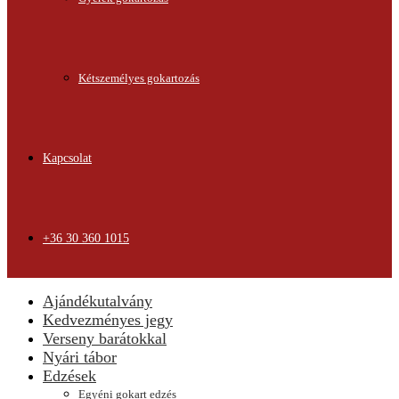
Kétszemélyes gokartozás
Kapcsolat
+36 30 360 1015
Ajándékutalvány
Kedvezményes jegy
Verseny barátokkal
Nyári tábor
Edzések
Egyéni gokart edzés