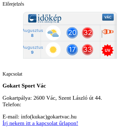
Előrejelzés
Kapcsolat
Gokart Sport Vác
Gokartpálya: 2600 Vác, Szent László út 44.
Telefon:
+36303601015
E-mail: info(kukac)gokartvac.hu
Írj nekem itt a kapcsolat űrlapon!