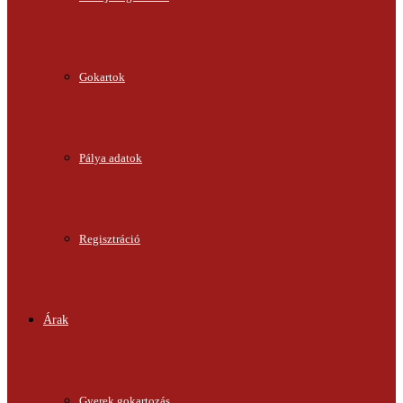
Gokartok
Pálya adatok
Regisztráció
Árak
Gyerek gokartozás