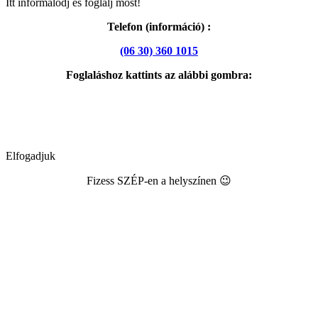
Itt informálódj és foglalj most!
Telefon (információ) :
(06 30) 360 1015
Foglaláshoz kattints az alábbi gombra:
Elfogadjuk
Fizess SZÉP-en a helyszínen 😉