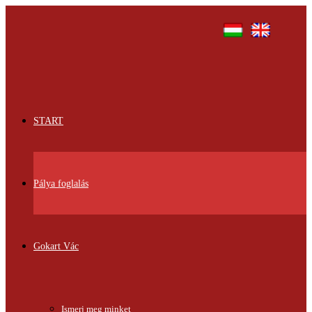
START
Pálya foglalás
Gokart Vác
Ismerj meg minket