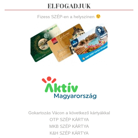
ELFOGADJUK
Fizess SZÉP-en a helyszínen
Gokartozás Vácon a következő kártyákkal
OTP SZÉP KÁRTYA
MKB SZÉP KÁRTYA
K&H SZÉP KÁRTYA