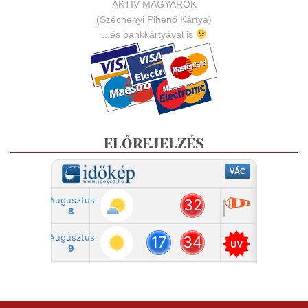
AKTÍV MAGYAROK
(Széchenyi Pihenő Kártya)
...és bankkártyával is
ELŐREJELZÉS