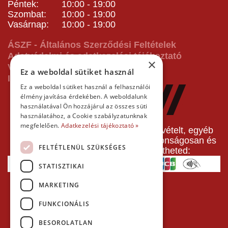
Péntek: 10:00 - 19:00
Szombat: 10:00 - 19:00
Vasárnap: 10:00 - 19:00
ÁSZF - Általános Szerződési Feltételek
Adatvédelmi és adatkezelési tájékoztató
×
Vásárlás előtti tájékoztató
Ez a weboldal sütiket használ
Impresszum
Ez a weboldal sütiket használ a felhasználói
élmény javítása érdekében. A weboldalunk
használatával Ön hozzájárul az összes süti
használatához, a Cookie szabályzatunknak
megfelelően.
Adatkezelési tájékoztató »
A pályafoglalást, gokartverseny részvételt, egyéb
termékeinket, szolgáltatásainkat biztonságosan és
FELTÉTLENÜL SZÜKSÉGES
gyorsan bankkártyával is kifizetheted:
STATISZTIKAI
MARKETING
FUNKCIONÁLIS
BESOROLATLAN