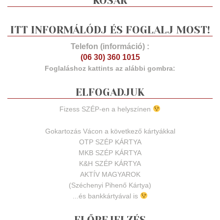
KOSÁR
ITT INFORMÁLÓDJ ÉS FOGLALJ MOST!
Telefon (információ) :
(06 30) 360 1015
Foglaláshoz kattints az alábbi gombra:
ELFOGADJUK
Fizess SZÉP-en a helyszínen
Gokartozás Vácon a következő kártyákkal
OTP SZÉP KÁRTYA
MKB SZÉP KÁRTYA
K&H SZÉP KÁRTYA
AKTÍV MAGYAROK
(Széchenyi Pihenő Kártya)
...és bankkártyával is