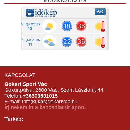
ELŐREJELZÉS
KAPCSOLAT
Gokart Sport Vác
Gokartpálya: 2600 Vác, Szent László út 44.
Telefon:
+36303601015
E-mail: info(kukac)gokartvac.hu
Írj nekem itt a kapcsolat űrlapon!
Térkép: