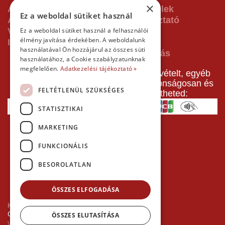
×
ÁSZF - Általános Szerződési Feltételek
Ez a weboldal sütiket használ
Adatvédelmi és adatkezelési tájékoztató
Vásárlás előtti tájékoztató
Ez a weboldal sütiket használ a felhasználói
élmény javítása érdekében. A weboldalunk
Impresszum
használatával Ön hozzájárul az összes süti
használatához, a Cookie szabályzatunknak
megfelelően.
Adatkezelési tájékoztató »
A pályafoglalást, gokartverseny részvételt, egyéb
termékeinket, szolgáltatásainkat biztonságosan és
FELTÉTLENÜL SZÜKSÉGES
gyorsan bankkártyával is kifizetheted:
STATISZTIKAI
MARKETING
FUNKCIONÁLIS
BESOROLATLAN
ÖSSZES ELFOGADÁSA
Kezdőlap
Copyright © 2026 Minden jog fenntartva!
ÖSSZES ELUTASÍTÁSA
Websiker Ügynökség - Richard27.hu Kft.