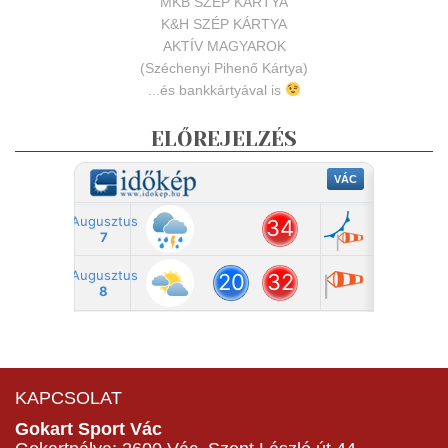
MKB SZÉP KÁRTYA
K&H SZÉP KÁRTYA
AKTÍV MAGYAROK
(Széchenyi Pihenő Kártya)
...és bankkártyával is
ELŐREJELZÉS
KAPCSOLAT
Gokart Sport Vác