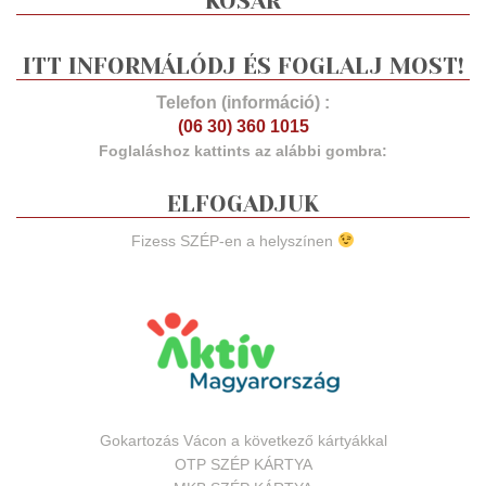
KOSÁR
ITT INFORMÁLÓDJ ÉS FOGLALJ MOST!
Telefon (információ) :
(06 30) 360 1015
Foglaláshoz kattints az alábbi gombra:
ELFOGADJUK
Fizess SZÉP-en a helyszínen
Gokartozás Vácon a következő kártyákkal
OTP SZÉP KÁRTYA