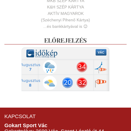
MKB SZÉP KÁRTYA
K&H SZÉP KÁRTYA
AKTÍV MAGYAROK
(Széchenyi Pihenő Kártya)
...és bankkártyával is 😉
ELŐREJELZÉS
KAPCSOLAT
Gokart Sport Vác