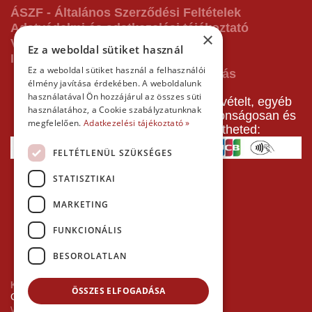
ÁSZF - Általános Szerződési Feltételek
Adatvédelmi és adatkezelési tájékoztató
×
Vásárlás előtti tájékoztató
Ez a weboldal sütiket használ
Impresszum
Ez a weboldal sütiket használ a felhasználói
élmény javítása érdekében. A weboldalunk
használatával Ön hozzájárul az összes süti
A pályafoglalást, gokartverseny részvételt, egyéb
használatához, a Cookie szabályzatunknak
termékeinket, szolgáltatásainkat biztonságosan és
megfelelően.
Adatkezelési tájékoztató »
gyorsan bankkártyával is kifizetheted:
FELTÉTLENÜL SZÜKSÉGES
STATISZTIKAI
MARKETING
FUNKCIONÁLIS
BESOROLATLAN
Kezdőlap
ÖSSZES ELFOGADÁSA
Copyright © 2026 Minden jog fenntartva!
Websiker Ügynökség - Richard27.hu Kft.