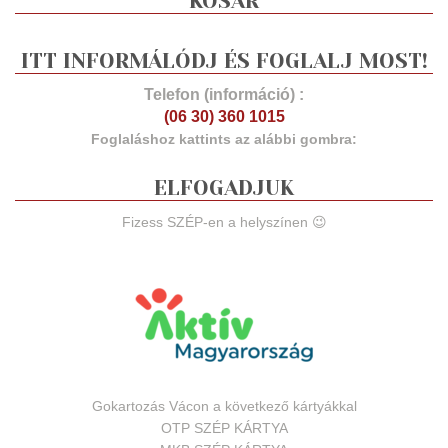
KOSÁR
ITT INFORMÁLÓDJ ÉS FOGLALJ MOST!
Telefon (információ) :
(06 30) 360 1015
Foglaláshoz kattints az alábbi gombra:
ELFOGADJUK
Fizess SZÉP-en a helyszínen 😉
Gokartozás Vácon a következő kártyákkal
OTP SZÉP KÁRTYA