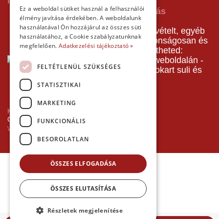
Impresszum
Ez a weboldal sütiket használ a felhasználói
élmény javítása érdekében. A weboldalunk
használatával Ön hozzájárul az összes süti
A pályafoglalást, gokartverseny részvételt, egyéb
használatához, a Cookie szabályzatunknak
termékeinket, szolgáltatásainkat biztonságosan és
megfelelően.
Adatkezelési tájékoztató »
gyorsan bankkártyával is kifizetheted:
FELTÉTLENÜL SZÜKSÉGES
STATISZTIKAI
MARKETING
Kezdőlap
Copyright © 2026 Minden jog fenntartva!
FUNKCIONÁLIS
Websiker Ügynökség - Richard27.hu Kft.
BESOROLATLAN
ÖSSZES ELFOGADÁSA
ÖSSZES ELUTASÍTÁSA
Részletek megjelenítése