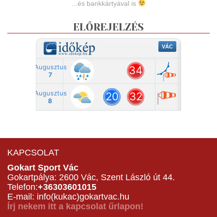
...és bankkártyával is
ELŐREJELZÉS
KAPCSOLAT
Gokart Sport Vác
Gokartpálya: 2600 Vác, Szent László út 44.
Telefon:
+36303601015
E-mail: info(kukac)gokartvac.hu
Írj nekem itt a kapcsolat űrlapon!