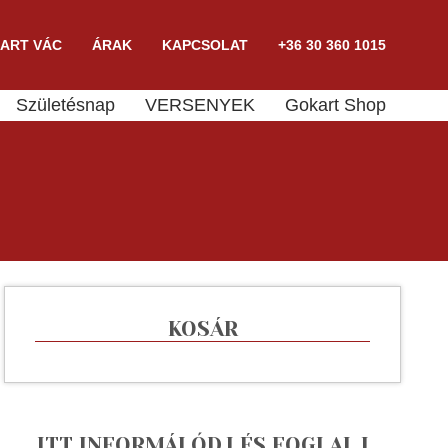
ART VÁC
ÁRAK
KAPCSOLAT
+36 30 360 1015
Születésnap
VERSENYEK
Gokart Shop
KOSÁR
ITT INFORMÁLÓDJ ÉS FOGLALJ