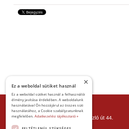
×
Ez a weboldal sütiket használ
Ez a weboldal sütiket használ a felhasználói
élmény javítása érdekében. A weboldalunk
KAPCSOLAT
használatával Ön hozzájárul az összes süti
használatához, a Cookie szabályzatunknak
Gokart Sport Vác
megfelelően.
Adatkezelési tájékoztató »
Gokartpálya: 2600 Vác, Szent László út 44.
Telefon:
+36303601015
FELTÉTLENÜL SZÜKSÉGES