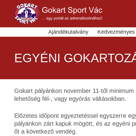
Ajándékutalvány
Kedvezményes 
EGYÉNI GOKARTOZ
Gokart pályánkon november 11-től minimum 3
lehetőség fél-, vagy egyórás váltásokban.
Előzetes időpont egyeztetéssel egyszerre eg
pályánkon zárt kapuk mögött, és az egyéni p
őt a következő vendég.