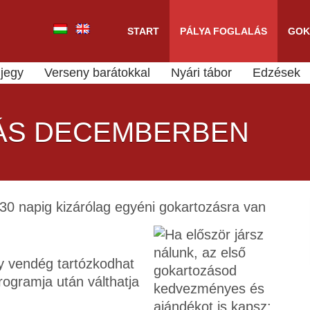
START
PÁLYA FOGLALÁS
GOK
jegy
Verseny barátokkal
Nyári tábor
Edzések
ÁS DECEMBERBEN
0 napig kizárólag egyéni gokartozásra van
y vendég tartózkodhat
rogramja után válthatja