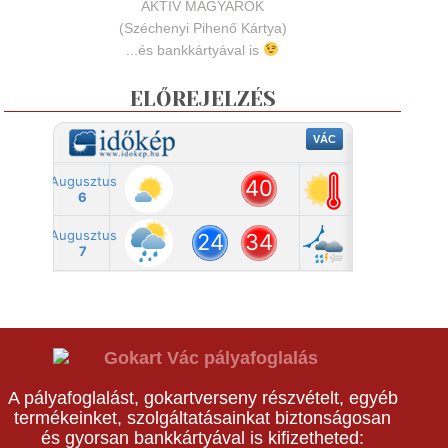
AKTÍV MAGYAROK
(Széchenyi Pihenő Kártya)
...és bankkártyával is
ELŐREJELZÉS
A pályafoglalást, gokartverseny részvételt, egyéb
termékeinket, szolgáltatásainkat biztonságosan
és gyorsan bankkártyával is kifizetheted: