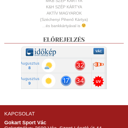
MKB SZÉP KÁRTYA
K&H SZÉP KÁRTYA
AKTÍV MAGYAROK
(Széchenyi Pihenő Kártya)
...és bankkártyával is
ELŐREJELZÉS
KAPCSOLAT
Gokart Sport Vác