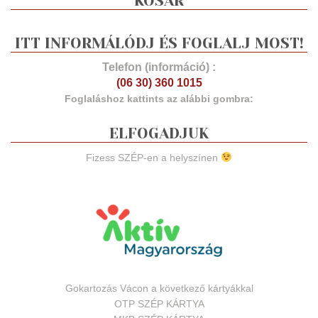
KOSÁR
ITT INFORMÁLÓDJ ÉS FOGLALJ MOST!
Telefon (információ) :
(06 30) 360 1015
Foglaláshoz kattints az alábbi gombra:
ELFOGADJUK
Fizess SZÉP-en a helyszínen
Gokartozás Vácon a következő kártyákkal
OTP SZÉP KÁRTYA