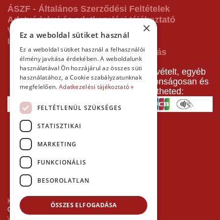
ÁSZF - Általános Szerződési Feltételek
Adatvédelmi és adatkezelési tájékoztató
×
Vásárlás előtti tájékoztató
Ez a weboldal sütiket használ
Impresszum
Ez a weboldal sütiket használ a felhasználói
élmény javítása érdekében. A weboldalunk
használatával Ön hozzájárul az összes süti
A pályafoglalást, gokartverseny részvételt, egyéb
használatához, a Cookie szabályzatunknak
termékeinket, szolgáltatásainkat biztonságosan és
megfelelően.
Adatkezelési tájékoztató »
gyorsan bankkártyával is kifizetheted:
FELTÉTLENÜL SZÜKSÉGES
STATISZTIKAI
MARKETING
FUNKCIONÁLIS
BESOROLATLAN
Kezdőlap
ÖSSZES ELFOGADÁSA
Copyright © 2026 Minden jog fenntartva!
Websiker Ügynökség - Richard27.hu Kft.