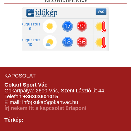
ELŐREJELZÉS
KAPCSOLAT
Gokart Sport Vác
Gokartpálya: 2600 Vác, Szent László út 44.
Telefon:
+36303601015
E-mail: info(kukac)gokartvac.hu
Írj nekem itt a kapcsolat űrlapon!
Térkép: