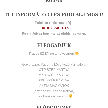
KOSÁR
ITT INFORMÁLÓDJ ÉS FOGLALJ MOST!
Telefon (információ) :
(06 30) 360 1015
Foglaláshoz kattints az alábbi gombra:
ELFOGADJUK
Fizess SZÉP-en a helyszínen
Gokartozás Vácon a következő kártyákkal
OTP SZÉP KÁRTYA
MKB SZÉP KÁRTYA
K&H SZÉP KÁRTYA
AKTÍV MAGYAROK
(Széchenyi Pihenő Kártya)
...és bankkártyával is