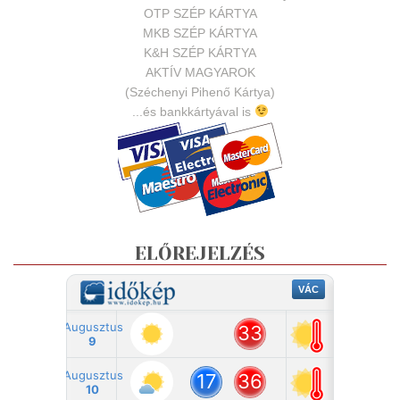
OTP SZÉP KÁRTYA
MKB SZÉP KÁRTYA
K&H SZÉP KÁRTYA
AKTÍV MAGYAROK
(Széchenyi Pihenő Kártya)
...és bankkártyával is
ELŐREJELZÉS