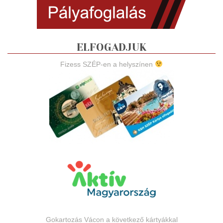
ELFOGADJUK
Fizess SZÉP-en a helyszínen
Gokartozás Vácon a következő kártyákkal