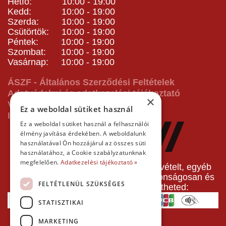
Hétfő: 10:00 - 19:00
Kedd: 10:00 - 19:00
Szerda: 10:00 - 19:00
Csütörtök: 10:00 - 19:00
Péntek: 10:00 - 19:00
Szombat: 10:00 - 19:00
Vasárnap: 10:00 - 19:00
ÁSZF - Általános Szerződési Feltételek
Adatvédelmi és adatkezelési tájékoztató
×
Vásárlás előtti tájékoztató
Ez a weboldal sütiket használ
Impresszum
Ez a weboldal sütiket használ a felhasználói
élmény javítása érdekében. A weboldalunk
használatával Ön hozzájárul az összes süti
használatához, a Cookie szabályzatunknak
megfelelően.
Adatkezelési tájékoztató »
A pályafoglalást, gokartverseny részvételt, egyéb
termékeinket, szolgáltatásainkat biztonságosan és
FELTÉTLENÜL SZÜKSÉGES
gyorsan bankkártyával is kifizetheted:
STATISZTIKAI
MARKETING