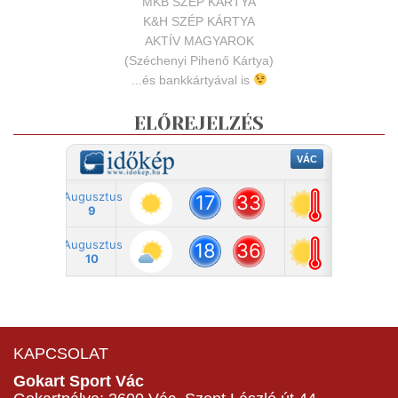
MKB SZÉP KÁRTYA
K&H SZÉP KÁRTYA
AKTÍV MAGYAROK
(Széchenyi Pihenő Kártya)
...és bankkártyával is
ELŐREJELZÉS
KAPCSOLAT
Gokart Sport Vác