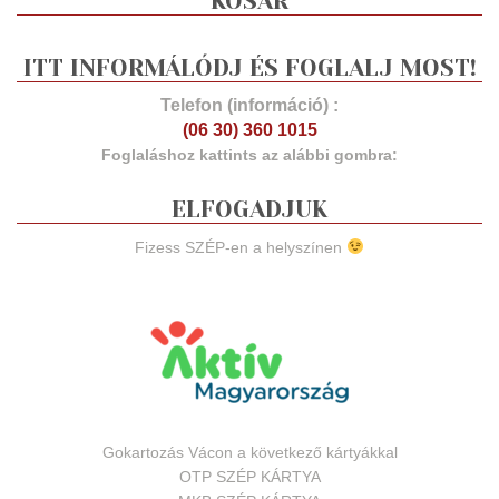
KOSÁR
ITT INFORMÁLÓDJ ÉS FOGLALJ MOST!
Telefon (információ) :
(06 30) 360 1015
Foglaláshoz kattints az alábbi gombra:
ELFOGADJUK
Fizess SZÉP-en a helyszínen
Gokartozás Vácon a következő kártyákkal
OTP SZÉP KÁRTYA