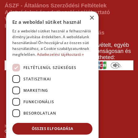
ÁSZF - Általános Szerződési Feltételek
Adatvédelmi és adatkezelési tájékoztató
×
Vásárlás előtti tájékoztató
Ez a weboldal sütiket használ
Impresszum
Ez a weboldal sütiket használ a felhasználói
élmény javítása érdekében. A weboldalunk
használatával Ön hozzájárul az összes süti
A pályafoglalást, gokartverseny részvételt, egyéb
használatához, a Cookie szabályzatunknak
termékeinket, szolgáltatásainkat biztonságosan és
megfelelően.
Adatkezelési tájékoztató »
gyorsan bankkártyával is kifizetheted:
FELTÉTLENÜL SZÜKSÉGES
STATISZTIKAI
MARKETING
FUNKCIONÁLIS
BESOROLATLAN
Kezdőlap
ÖSSZES ELFOGADÁSA
Copyright © 2026 Minden jog fenntartva!
Websiker Ügynökség - Richard27.hu Kft.