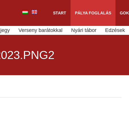
START
PÁLYA FOGLALÁS
GOK
jegy
Verseny barátokkal
Nyári tábor
Edzések
023.PNG2