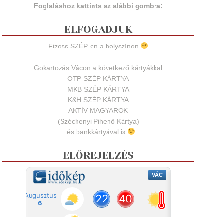
Foglaláshoz kattints az alábbi gombra:
ELFOGADJUK
Fizess SZÉP-en a helyszínen
Gokartozás Vácon a következő kártyákkal
OTP SZÉP KÁRTYA
MKB SZÉP KÁRTYA
K&H SZÉP KÁRTYA
AKTÍV MAGYAROK
(Széchenyi Pihenő Kártya)
...és bankkártyával is
ELŐREJELZÉS