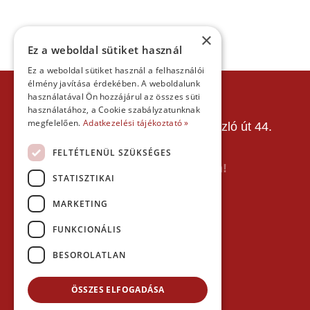
×
Ez a weboldal sütiket használ
Ez a weboldal sütiket használ a felhasználói
élmény javítása érdekében. A weboldalunk
KAPCSOLAT
használatával Ön hozzájárul az összes süti
használatához, a Cookie szabályzatunknak
Gokart Sport Vác
megfelelően.
Adatkezelési tájékoztató »
Gokartpálya: 2600 Vác, Szent László út 44.
Telefon:
+36303601015
FELTÉTLENÜL SZÜKSÉGES
E-mail: info(kukac)gokartvac.hu
Írj nekem itt a kapcsolat űrlapon!
STATISZTIKAI
Térkép:
MARKETING
FUNKCIONÁLIS
BESOROLATLAN
ÖSSZES ELFOGADÁSA