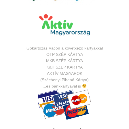
Gokartozás Vácon a következő kártyákkal
OTP SZÉP KÁRTYA
MKB SZÉP KÁRTYA
K&H SZÉP KÁRTYA
AKTÍV MAGYAROK
(Széchenyi Pihenő Kártya)
...és bankkártyával is