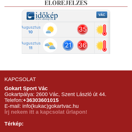
ELŐREJELZÉS
KAPCSOLAT
Gokart Sport Vác
Gokartpálya: 2600 Vác, Szent László út 44.
Telefon:
+36303601015
E-mail: info(kukac)gokartvac.hu
Írj nekem itt a kapcsolat űrlapon!
Térkép: