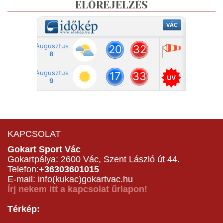
ELŐREJELZÉS
KAPCSOLAT
Gokart Sport Vác
Gokartpálya: 2600 Vác, Szent László út 44.
Telefon:
+36303601015
E-mail: info(kukac)gokartvac.hu
Írj nekem itt a kapcsolat űrlapon!
Térkép: