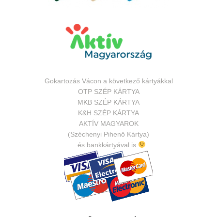
Gokartozás Vácon a következő kártyákkal
OTP SZÉP KÁRTYA
MKB SZÉP KÁRTYA
K&H SZÉP KÁRTYA
AKTÍV MAGYAROK
(Széchenyi Pihenő Kártya)
...és bankkártyával is