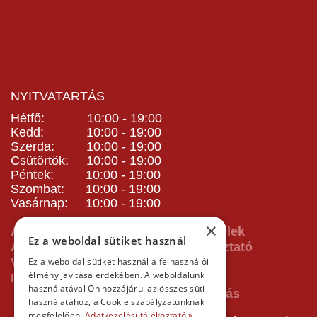
NYITVATARTÁS
Hétfő: 10:00 - 19:00
Kedd: 10:00 - 19:00
Szerda: 10:00 - 19:00
Csütörtök: 10:00 - 19:00
Péntek: 10:00 - 19:00
Szombat: 10:00 - 19:00
Vasárnap: 10:00 - 19:00
×
ÁSZF - Általános Szerződési Feltételek
Ez a weboldal sütiket használ
Adatvédelmi és adatkezelési tájékoztató
Vásárlás előtti tájékoztató
Ez a weboldal sütiket használ a felhasználói
élmény javítása érdekében. A weboldalunk
Impresszum
használatával Ön hozzájárul az összes süti
használatához, a Cookie szabályzatunknak
megfelelően.
Adatkezelési tájékoztató »