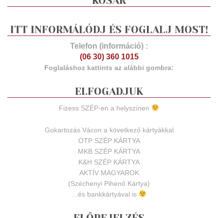
KOSÁR
ITT INFORMÁLÓDJ ÉS FOGLALJ MOST!
Telefon (információ) :
(06 30) 360 1015
Foglaláshoz kattints az alábbi gombra:
ELFOGADJUK
Fizess SZÉP-en a helyszínen
Gokartozás Vácon a következő kártyákkal
OTP SZÉP KÁRTYA
MKB SZÉP KÁRTYA
K&H SZÉP KÁRTYA
AKTÍV MAGYAROK
(Széchenyi Pihenő Kártya)
...és bankkártyával is