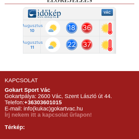
ELŐREJELZÉS
KAPCSOLAT
Gokart Sport Vác
Gokartpálya: 2600 Vác, Szent László út 44.
Telefon:
+36303601015
E-mail: info(kukac)gokartvac.hu
Írj nekem itt a kapcsolat űrlapon!
Térkép: