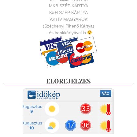
MKB SZÉP KÁRTYA
K&H SZÉP KÁRTYA
AKTÍV MAGYAROK
(Széchenyi Pihenő Kártya)
...és bankkártyával is
ELŐREJELZÉS