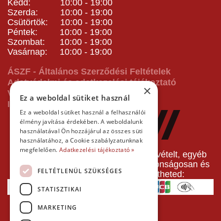
Kedd: 10:00 - 19:00
Szerda: 10:00 - 19:00
Csütörtök: 10:00 - 19:00
Péntek: 10:00 - 19:00
Szombat: 10:00 - 19:00
Vasárnap: 10:00 - 19:00
ÁSZF - Általános Szerződési Feltételek
Adatvédelmi és adatkezelési tájékoztató
×
Vásárlás előtti tájékoztató
Ez a weboldal sütiket használ
Impresszum
Ez a weboldal sütiket használ a felhasználói
élmény javítása érdekében. A weboldalunk
használatával Ön hozzájárul az összes süti
használatához, a Cookie szabályzatunknak
megfelelően.
Adatkezelési tájékoztató »
A pályafoglalást, gokartverseny részvételt, egyéb
termékeinket, szolgáltatásainkat biztonságosan és
FELTÉTLENÜL SZÜKSÉGES
gyorsan bankkártyával is kifizetheted:
STATISZTIKAI
MARKETING