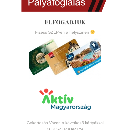
ELFOGADJUK
Fizess SZÉP-en a helyszínen
Gokartozás Vácon a következő kártyákkal
OTP SZÉP KÁRTYA