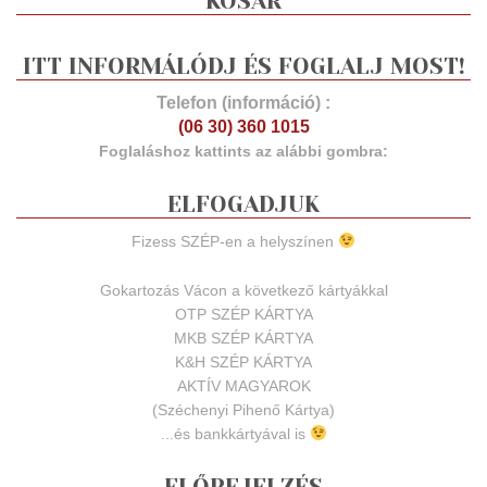
KOSÁR
ITT INFORMÁLÓDJ ÉS FOGLALJ MOST!
Telefon (információ) :
(06 30) 360 1015
Foglaláshoz kattints az alábbi gombra:
ELFOGADJUK
Fizess SZÉP-en a helyszínen
Gokartozás Vácon a következő kártyákkal
OTP SZÉP KÁRTYA
MKB SZÉP KÁRTYA
K&H SZÉP KÁRTYA
AKTÍV MAGYAROK
(Széchenyi Pihenő Kártya)
...és bankkártyával is