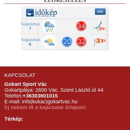
ELŐREJELZÉS
KAPCSOLAT
Gokart Sport Vác
Gokartpálya: 2600 Vác, Szent László út 44.
Telefon:
+36303601015
E-mail: info(kukac)gokartvac.hu
Írj nekem itt a kapcsolat űrlapon!
Térkép: