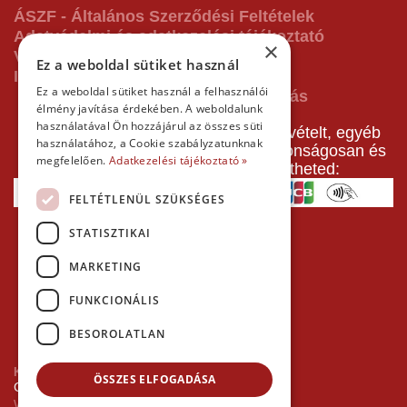
ÁSZF - Általános Szerződési Feltételek
Adatvédelmi és adatkezelési tájékoztató
×
Vásárlás előtti tájékoztató
Ez a weboldal sütiket használ
Impresszum
Ez a weboldal sütiket használ a felhasználói
élmény javítása érdekében. A weboldalunk
használatával Ön hozzájárul az összes süti
A pályafoglalást, gokartverseny részvételt, egyéb
használatához, a Cookie szabályzatunknak
termékeinket, szolgáltatásainkat biztonságosan és
megfelelően.
Adatkezelési tájékoztató »
gyorsan bankkártyával is kifizetheted:
FELTÉTLENÜL SZÜKSÉGES
STATISZTIKAI
MARKETING
FUNKCIONÁLIS
BESOROLATLAN
Kezdőlap
ÖSSZES ELFOGADÁSA
Copyright © 2026 Minden jog fenntartva!
Websiker Ügynökség - Richard27.hu Kft.