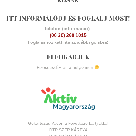
KOSÁR
ITT INFORMÁLÓDJ ÉS FOGLALJ MOST!
Telefon (információ) :
(06 30) 360 1015
Foglaláshoz kattints az alábbi gombra:
ELFOGADJUK
Fizess SZÉP-en a helyszínen
Gokartozás Vácon a következő kártyákkal
OTP SZÉP KÁRTYA