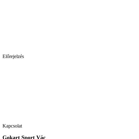
Előrejelzés
Kapcsolat
Gokart Sport Vác