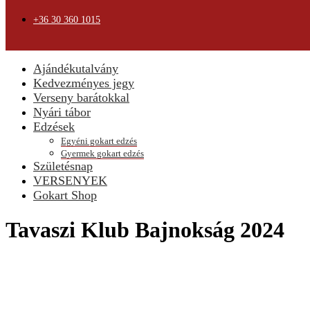
+36 30 360 1015
Ajándékutalvány
Kedvezményes jegy
Verseny barátokkal
Nyári tábor
Edzések
Egyéni gokart edzés
Gyermek gokart edzés
Születésnap
VERSENYEK
Gokart Shop
Tavaszi Klub Bajnokság 2024