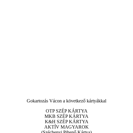
Gokartozás Vácon a következő kártyákkal
OTP SZÉP KÁRTYA
MKB SZÉP KÁRTYA
K&H SZÉP KÁRTYA
AKTÍV MAGYAROK
(Széchenyi Pihenő Kártya)