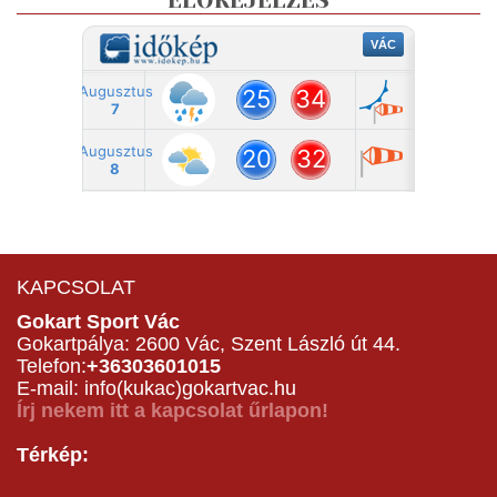
ELŐREJELZÉS
KAPCSOLAT
Gokart Sport Vác
Gokartpálya: 2600 Vác, Szent László út 44.
Telefon:
+36303601015
E-mail: info(kukac)gokartvac.hu
Írj nekem itt a kapcsolat űrlapon!
Térkép: