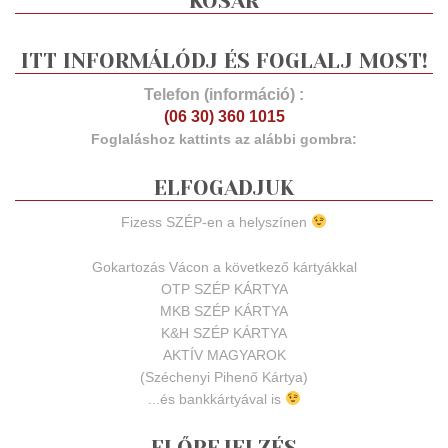
KOSÁR
ITT INFORMÁLÓDJ ÉS FOGLALJ MOST!
Telefon (információ) :
(06 30) 360 1015
Foglaláshoz kattints az alábbi gombra:
ELFOGADJUK
Fizess SZÉP-en a helyszínen
Gokartozás Vácon a következő kártyákkal
OTP SZÉP KÁRTYA
MKB SZÉP KÁRTYA
K&H SZÉP KÁRTYA
AKTÍV MAGYAROK
(Széchenyi Pihenő Kártya)
...és bankkártyával is