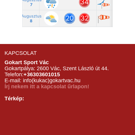
KAPCSOLAT
Gokart Sport Vác
Gokartpálya: 2600 Vác, Szent László út 44.
Telefon:
+36303601015
E-mail: info(kukac)gokartvac.hu
Írj nekem itt a kapcsolat űrlapon!
Térkép: