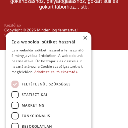
Kezdőlap
Copyright © 2026 Minden jog fenntartva!
Websiker Ügynökség - Richard27.hu Kft.
×
Ez a weboldal sütiket használ
Ez a weboldal sütiket használ a felhasználói
élmény javítása érdekében. A weboldalunk
használatával Ön hozzájárul az összes süti
használatához, a Cookie szabályzatunknak
megfelelően.
Adatkezelési tájékoztató »
FELTÉTLENÜL SZÜKSÉGES
STATISZTIKAI
MARKETING
FUNKCIONÁLIS
BESOROLATLAN