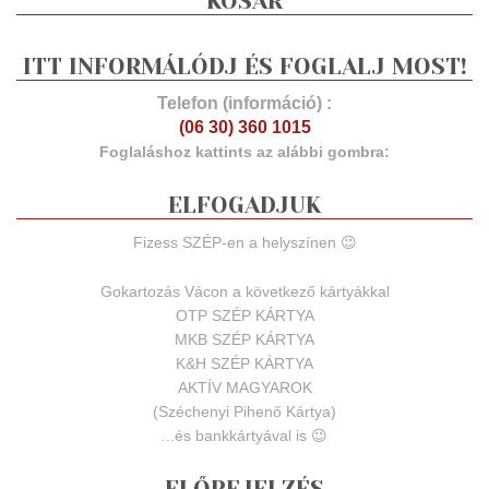
KOSÁR
ITT INFORMÁLÓDJ ÉS FOGLALJ MOST!
Telefon (információ) :
(06 30) 360 1015
Foglaláshoz kattints az alábbi gombra:
ELFOGADJUK
Fizess SZÉP-en a helyszínen 😉
Gokartozás Vácon a következő kártyákkal
OTP SZÉP KÁRTYA
MKB SZÉP KÁRTYA
K&H SZÉP KÁRTYA
AKTÍV MAGYAROK
(Széchenyi Pihenő Kártya)
...és bankkártyával is 😉