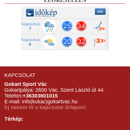
ELŐREJELZÉS
KAPCSOLAT
Gokart Sport Vác
Gokartpálya: 2600 Vác, Szent László út 44.
Telefon:
+36303601015
E-mail: info(kukac)gokartvac.hu
Írj nekem itt a kapcsolat űrlapon!
Térkép: