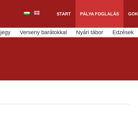
START
PÁLYA FOGLALÁS
GOK
jegy
Verseny barátokkal
Nyári tábor
Edzések