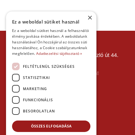
×
Ez a weboldal sütiket használ
Ez a weboldal sütiket használ a felhasználói
élmény javítása érdekében. A weboldalunk
KAPCSOLAT
használatával Ön hozzájárul az összes süti
használatához, a Cookie szabályzatunknak
Gokart Sport Vác
megfelelően.
Adatkezelési tájékoztató »
Gokartpálya: 2600 Vác, Szent László út 44.
Telefon:
+36303601015
FELTÉTLENÜL SZÜKSÉGES
E-mail: info(kukac)gokartvac.hu
Írj nekem itt a kapcsolat űrlapon!
STATISZTIKAI
Térkép:
MARKETING
FUNKCIONÁLIS
BESOROLATLAN
ÖSSZES ELFOGADÁSA