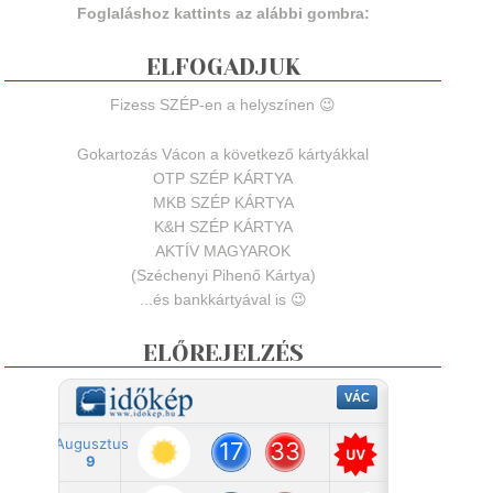
Foglaláshoz kattints az alábbi gombra:
ELFOGADJUK
Fizess SZÉP-en a helyszínen 😉
Gokartozás Vácon a következő kártyákkal
OTP SZÉP KÁRTYA
MKB SZÉP KÁRTYA
K&H SZÉP KÁRTYA
AKTÍV MAGYAROK
(Széchenyi Pihenő Kártya)
...és bankkártyával is 😉
ELŐREJELZÉS