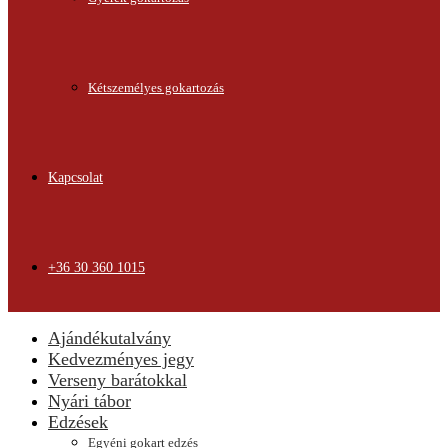
Kétszemélyes gokartozás
Kapcsolat
+36 30 360 1015
Ajándékutalvány
Kedvezményes jegy
Verseny barátokkal
Nyári tábor
Edzések
Egyéni gokart edzés