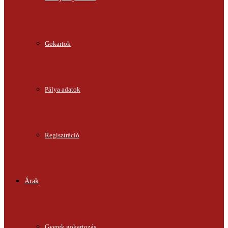
Gokartok
Pálya adatok
Regisztráció
Árak
Gyerek gokartozás