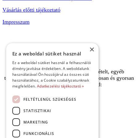
Vásárlás előtti tájékoztató
Impresszum
×
Ez a weboldal sütiket használ
Ez a weboldal sütiket használ a felhasználói
élmény javítása érdekében. A weboldalunk
A pályafoglalást, gokartverseny részvételt, egyéb
használatával Ön hozzájárul az összes süti
termékeinket, szolgáltatásainkat biztonságosan és gyorsan
használatához, a Cookie szabályzatunknak
bankkártyával is kifizetheted:
megfelelően.
Adatkezelési tájékoztató »
FELTÉTLENÜL SZÜKSÉGES
STATISZTIKAI
MARKETING
FUNKCIONÁLIS