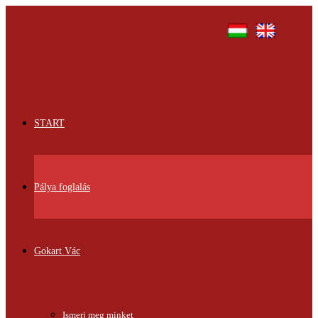
START
Pálya foglalás
Gokart Vác
Ismerj meg minket