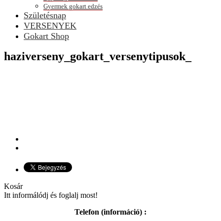
Gyermek gokart edzés
Születésnap
VERSENYEK
Gokart Shop
haziverseny_gokart_versenytipusok_
Kosár
Itt informálódj és foglalj most!
Telefon (információ) :