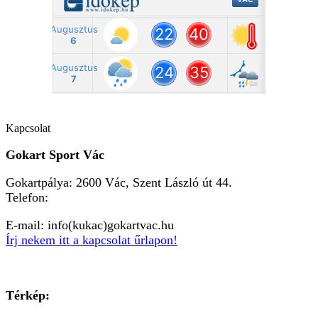
Kapcsolat
Gokart Sport Vác
Gokartpálya: 2600 Vác, Szent László út 44.
Telefon:
+36303601015
E-mail: info(kukac)gokartvac.hu
Írj nekem itt a kapcsolat űrlapon!
Térkép: