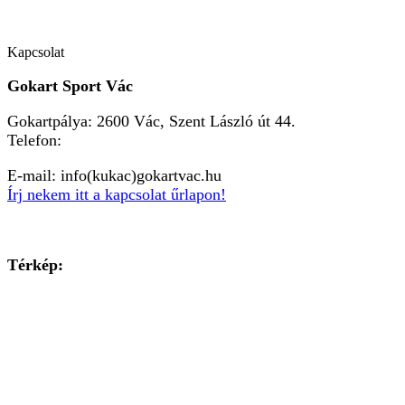
Kapcsolat
Gokart Sport Vác
Gokartpálya: 2600 Vác, Szent László út 44.
Telefon:
+36303601015
E-mail: info(kukac)gokartvac.hu
Írj nekem itt a kapcsolat űrlapon!
Térkép: