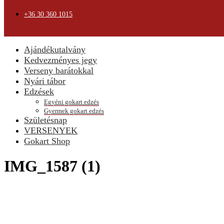
+36 30 360 1015
Ajándékutalvány
Kedvezményes jegy
Verseny barátokkal
Nyári tábor
Edzések
Egyéni gokart edzés
Gyermek gokart edzés
Születésnap
VERSENYEK
Gokart Shop
IMG_1587 (1)