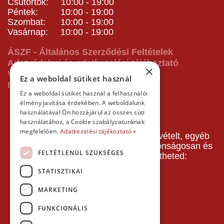
Csütörtök: 10:00 - 19:00
Péntek: 10:00 - 19:00
Szombat: 10:00 - 19:00
Vasárnap: 10:00 - 19:00
ÁSZF - Általános Szerződési Feltételek
Adatvédelmi és adatkezelési tájékoztató
×
Vásárlás előtti tájékoztató
Ez a weboldal sütiket használ
Impresszum
Ez a weboldal sütiket használ a felhasználói
élmény javítása érdekében. A weboldalunk
használatával Ön hozzájárul az összes süti
használatához, a Cookie szabályzatunknak
megfelelően.
Adatkezelési tájékoztató »
A pályafoglalást, gokartverseny részvételt, egyéb
termékeinket, szolgáltatásainkat biztonságosan és
FELTÉTLENÜL SZÜKSÉGES
gyorsan bankkártyával is kifizetheted:
STATISZTIKAI
MARKETING
FUNKCIONÁLIS