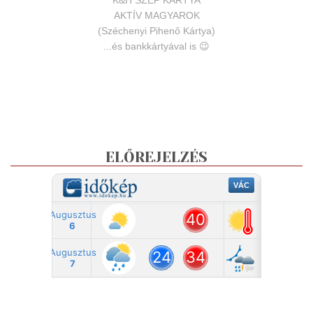
K&H SZÉP KÁRTYA
AKTÍV MAGYAROK
(Széchenyi Pihenő Kártya)
...és bankkártyával is 😉
ELŐREJELZÉS