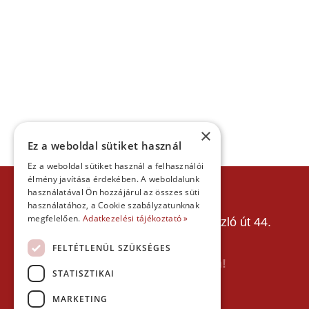
×
Ez a weboldal sütiket használ
Ez a weboldal sütiket használ a felhasználói
élmény javítása érdekében. A weboldalunk
KAPCSOLAT
használatával Ön hozzájárul az összes süti
használatához, a Cookie szabályzatunknak
Gokart Sport Vác
megfelelően.
Adatkezelési tájékoztató »
Gokartpálya: 2600 Vác, Szent László út 44.
Telefon:
+36303601015
FELTÉTLENÜL SZÜKSÉGES
E-mail: info(kukac)gokartvac.hu
Írj nekem itt a kapcsolat űrlapon!
STATISZTIKAI
Térkép:
MARKETING