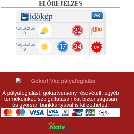
ELŐREJELZÉS
A pályafoglalást, gokartverseny részvételt, egyéb
termékeinket, szolgáltatásainkat biztonságosan
és gyorsan bankkártyával is kifizetheted: