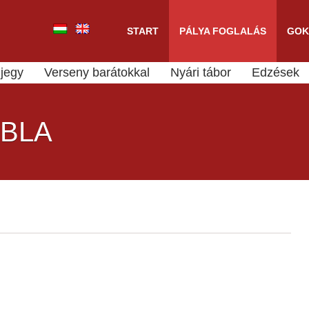
START
PÁLYA FOGLALÁS
GOK
jegy
Verseny barátokkal
Nyári tábor
Edzések
BLA