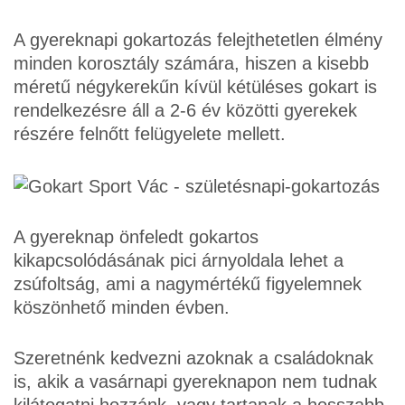
A gyereknapi gokartozás felejthetetlen élmény
minden korosztály számára, hiszen a kisebb
méretű négykerekűn kívül kétüléses gokart is
rendelkezésre áll a 2-6 év közötti gyerekek
részére felnőtt felügyelete mellett.
A gyereknap önfeledt gokartos
kikapcsolódásának pici árnyoldala lehet a
zsúfoltság, ami a nagymértékű figyelemnek
köszönhető minden évben.
Szeretnénk kedvezni azoknak a családoknak
is, akik a vasárnapi gyereknapon nem tudnak
kilátogatni hozzánk, vagy tartanak a hosszabb