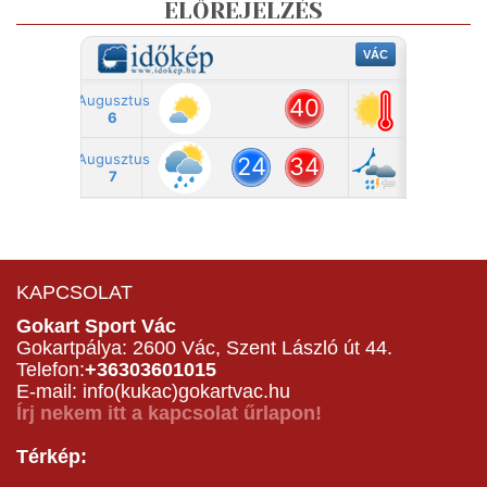
ELŐREJELZÉS
KAPCSOLAT
Gokart Sport Vác
Gokartpálya: 2600 Vác, Szent László út 44.
Telefon:
+36303601015
E-mail: info(kukac)gokartvac.hu
Írj nekem itt a kapcsolat űrlapon!
Térkép: