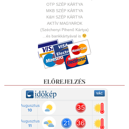
OTP SZÉP KÁRTYA
MKB SZÉP KÁRTYA
K&H SZÉP KÁRTYA
AKTÍV MAGYAROK
(Széchenyi Pihenő Kártya)
...és bankkártyával is
ELŐREJELZÉS