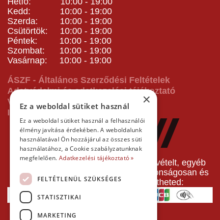
Hétfő: 10:00 - 19:00
Kedd: 10:00 - 19:00
Szerda: 10:00 - 19:00
Csütörtök: 10:00 - 19:00
Péntek: 10:00 - 19:00
Szombat: 10:00 - 19:00
Vasárnap: 10:00 - 19:00
ÁSZF - Általános Szerződési Feltételek
Adatvédelmi és adatkezelési tájékoztató
×
Vásárlás előtti tájékoztató
Ez a weboldal sütiket használ
Impresszum
Ez a weboldal sütiket használ a felhasználói
élmény javítása érdekében. A weboldalunk
használatával Ön hozzájárul az összes süti
használatához, a Cookie szabályzatunknak
megfelelően.
Adatkezelési tájékoztató »
A pályafoglalást, gokartverseny részvételt, egyéb
termékeinket, szolgáltatásainkat biztonságosan és
FELTÉTLENÜL SZÜKSÉGES
gyorsan bankkártyával is kifizetheted:
STATISZTIKAI
MARKETING