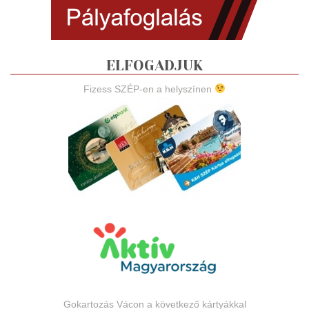
ELFOGADJUK
Fizess SZÉP-en a helyszínen
Gokartozás Vácon a következő kártyákkal