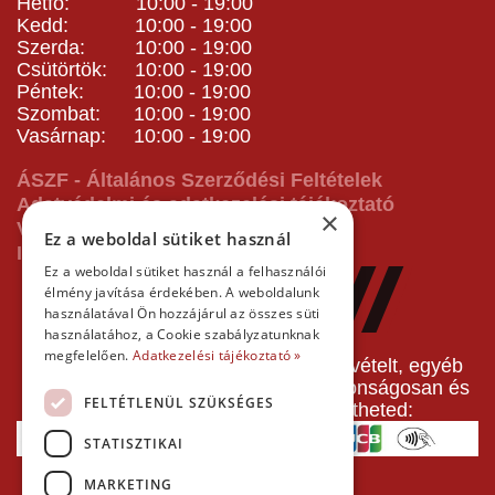
Hétfő: 10:00 - 19:00
Kedd: 10:00 - 19:00
Szerda: 10:00 - 19:00
Csütörtök: 10:00 - 19:00
Péntek: 10:00 - 19:00
Szombat: 10:00 - 19:00
Vasárnap: 10:00 - 19:00
ÁSZF - Általános Szerződési Feltételek
Adatvédelmi és adatkezelési tájékoztató
×
Vásárlás előtti tájékoztató
Ez a weboldal sütiket használ
Impresszum
Ez a weboldal sütiket használ a felhasználói
élmény javítása érdekében. A weboldalunk
használatával Ön hozzájárul az összes süti
használatához, a Cookie szabályzatunknak
megfelelően.
Adatkezelési tájékoztató »
A pályafoglalást, gokartverseny részvételt, egyéb
termékeinket, szolgáltatásainkat biztonságosan és
FELTÉTLENÜL SZÜKSÉGES
gyorsan bankkártyával is kifizetheted:
STATISZTIKAI
MARKETING