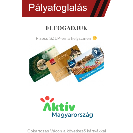
ELFOGADJUK
Fizess SZÉP-en a helyszínen
Gokartozás Vácon a következő kártyákkal