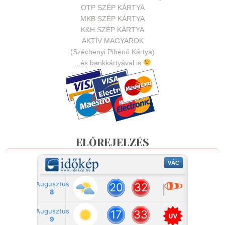
OTP SZÉP KÁRTYA
MKB SZÉP KÁRTYA
K&H SZÉP KÁRTYA
AKTÍV MAGYAROK
(Széchenyi Pihenő Kártya)
...és bankkártyával is
ELŐREJELZÉS