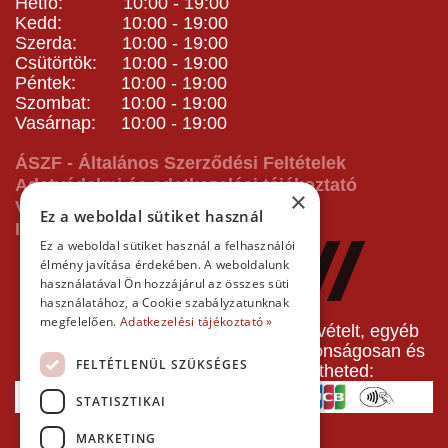
Hétfő: 10:00 - 19:00
Kedd: 10:00 - 19:00
Szerda: 10:00 - 19:00
Csütörtök: 10:00 - 19:00
Péntek: 10:00 - 19:00
Szombat: 10:00 - 19:00
Vasárnap: 10:00 - 19:00
ÁSZF - Általános Szerződési Feltételek
Adatvédelmi és adatkezelési tájékoztató
×
Vásárlás előtti tájékoztató
Ez a weboldal sütiket használ
Impresszum
Ez a weboldal sütiket használ a felhasználói
élmény javítása érdekében. A weboldalunk
használatával Ön hozzájárul az összes süti
használatához, a Cookie szabályzatunknak
megfelelően.
Adatkezelési tájékoztató »
A pályafoglalást, gokartverseny részvételt, egyéb
termékeinket, szolgáltatásainkat biztonságosan és
FELTÉTLENÜL SZÜKSÉGES
gyorsan bankkártyával is kifizetheted:
STATISZTIKAI
MARKETING