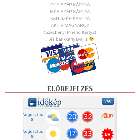
OTP SZÉP KÁRTYA
MKB SZÉP KÁRTYA
K&H SZÉP KÁRTYA
AKTÍV MAGYAROK
(Széchenyi Pihenő Kártya)
...és bankkártyával is
ELŐREJELZÉS