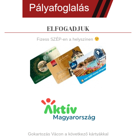
ELFOGADJUK
Fizess SZÉP-en a helyszínen
Gokartozás Vácon a következő kártyákkal