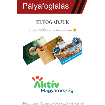
ELFOGADJUK
Fizess SZÉP-en a helyszínen
Gokartozás Vácon a következő kártyákkal