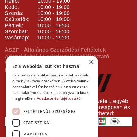
Hétfő: 10:00 - 19:00
Kedd: 10:00 - 19:00
Szerda: 10:00 - 19:00
Csütörtök: 10:00 - 19:00
Péntek: 10:00 - 19:00
Szombat: 10:00 - 19:00
Vasárnap: 10:00 - 19:00
ÁSZF - Általános Szerződési Feltételek
Adatvédelmi és adatkezelési tájékoztató
×
Vásárlás előtti tájékoztató
Ez a weboldal sütiket használ
Impresszum
Ez a weboldal sütiket használ a felhasználói
élmény javítása érdekében. A weboldalunk
használatával Ön hozzájárul az összes süti
használatához, a Cookie szabályzatunknak
megfelelően.
Adatkezelési tájékoztató »
A pályafoglalást, gokartverseny részvételt, egyéb
termékeinket, szolgáltatásainkat biztonságosan és
FELTÉTLENÜL SZÜKSÉGES
gyorsan bankkártyával is kifizetheted:
STATISZTIKAI
MARKETING