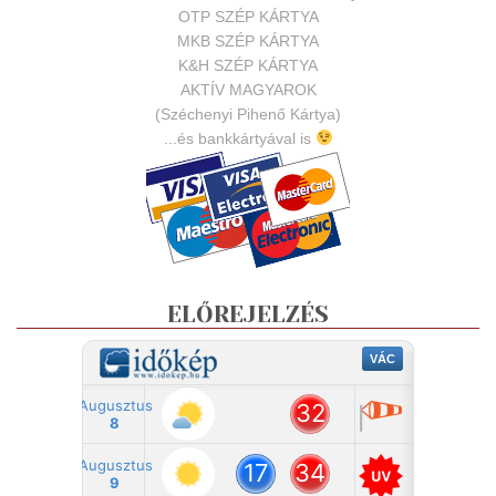
OTP SZÉP KÁRTYA
MKB SZÉP KÁRTYA
K&H SZÉP KÁRTYA
AKTÍV MAGYAROK
(Széchenyi Pihenő Kártya)
...és bankkártyával is
ELŐREJELZÉS