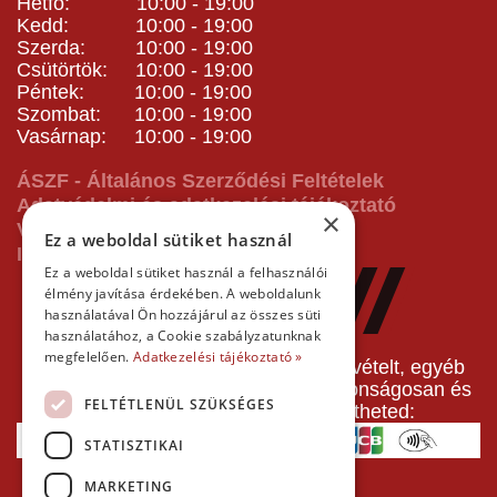
Hétfő: 10:00 - 19:00
Kedd: 10:00 - 19:00
Szerda: 10:00 - 19:00
Csütörtök: 10:00 - 19:00
Péntek: 10:00 - 19:00
Szombat: 10:00 - 19:00
Vasárnap: 10:00 - 19:00
ÁSZF - Általános Szerződési Feltételek
Adatvédelmi és adatkezelési tájékoztató
×
Vásárlás előtti tájékoztató
Ez a weboldal sütiket használ
Impresszum
Ez a weboldal sütiket használ a felhasználói
élmény javítása érdekében. A weboldalunk
használatával Ön hozzájárul az összes süti
használatához, a Cookie szabályzatunknak
megfelelően.
Adatkezelési tájékoztató »
A pályafoglalást, gokartverseny részvételt, egyéb
termékeinket, szolgáltatásainkat biztonságosan és
FELTÉTLENÜL SZÜKSÉGES
gyorsan bankkártyával is kifizetheted:
STATISZTIKAI
MARKETING