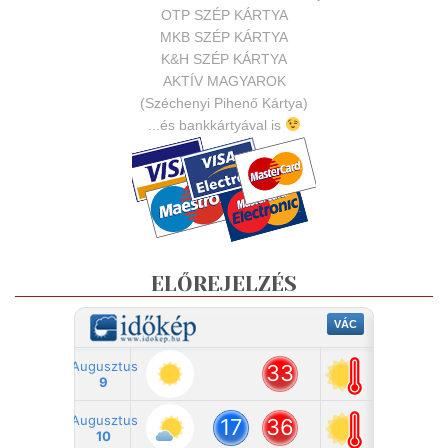
OTP SZÉP KÁRTYA
MKB SZÉP KÁRTYA
K&H SZÉP KÁRTYA
AKTÍV MAGYAROK
(Széchenyi Pihenő Kártya)
...és bankkártyával is
ELŐREJELZÉS