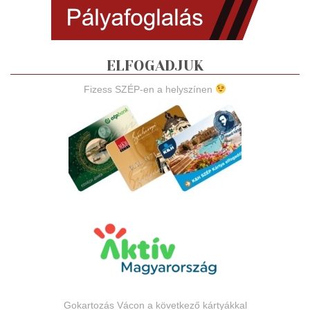
ELFOGADJUK
Fizess SZÉP-en a helyszínen
Gokartozás Vácon a következő kártyákkal