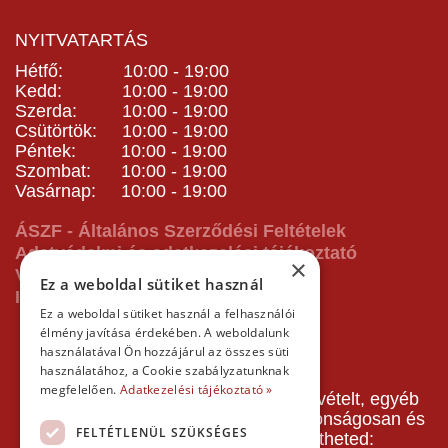
NYITVATARTÁS
Hétfő: 10:00 - 19:00
Kedd: 10:00 - 19:00
Szerda: 10:00 - 19:00
Csütörtök: 10:00 - 19:00
Péntek: 10:00 - 19:00
Szombat: 10:00 - 19:00
Vasárnap: 10:00 - 19:00
ÁSZF - Általános Szerződési Feltételek
Adatvédelmi és adatkezelési tájékoztató
×
Vásárlás előtti tájékoztató
Ez a weboldal sütiket használ
Impresszum
Ez a weboldal sütiket használ a felhasználói
élmény javítása érdekében. A weboldalunk
használatával Ön hozzájárul az összes süti
használatához, a Cookie szabályzatunknak
megfelelően.
Adatkezelési tájékoztató »
A pályafoglalást, gokartverseny részvételt, egyéb
termékeinket, szolgáltatásainkat biztonságosan és
FELTÉTLENÜL SZÜKSÉGES
gyorsan bankkártyával is kifizetheted: