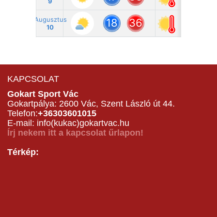
KAPCSOLAT
Gokart Sport Vác
Gokartpálya: 2600 Vác, Szent László út 44.
Telefon:
+36303601015
E-mail: info(kukac)gokartvac.hu
Írj nekem itt a kapcsolat űrlapon!
Térkép: