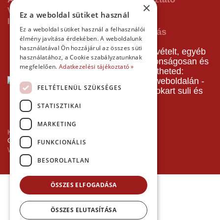
×
Vásárlás előtti tájékoztató
Ez a weboldal sütiket használ
Impresszum
Ez a weboldal sütiket használ a felhasználói
élmény javítása érdekében. A weboldalunk
használatával Ön hozzájárul az összes süti
A pályafoglalást, gokartverseny részvételt, egyéb
használatához, a Cookie szabályzatunknak
termékeinket, szolgáltatásainkat biztonságosan és
megfelelően.
Adatkezelési tájékoztató »
gyorsan bankkártyával is kifizetheted:
FELTÉTLENÜL SZÜKSÉGES
STATISZTIKAI
MARKETING
Kezdőlap
Copyright © 2026 Minden jog fenntartva!
FUNKCIONÁLIS
Websiker Ügynökség - Richard27.hu Kft.
BESOROLATLAN
ÖSSZES ELFOGADÁSA
ÖSSZES ELUTASÍTÁSA