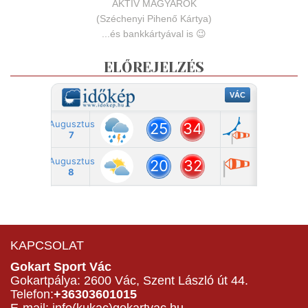
AKTÍV MAGYAROK
(Széchenyi Pihenő Kártya)
...és bankkártyával is 😉
ELŐREJELZÉS
KAPCSOLAT
Gokart Sport Vác
Gokartpálya: 2600 Vác, Szent László út 44.
Telefon:
+36303601015
E-mail: info(kukac)gokartvac.hu