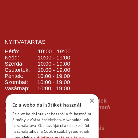
NYITVATARTÁS
Hétfő: 10:00 - 19:00
Kedd: 10:00 - 19:00
Szerda: 10:00 - 19:00
Csütörtök: 10:00 - 19:00
Péntek: 10:00 - 19:00
Szombat: 10:00 - 19:00
Vasárnap: 10:00 - 19:00
×
ÁSZF - Általános Szerződési Feltételek
Ez a weboldal sütiket használ
Adatvédelmi és adatkezelési tájékoztató
Vásárlás előtti tájékoztató
Ez a weboldal sütiket használ a felhasználói
élmény javítása érdekében. A weboldalunk
Impresszum
használatával Ön hozzájárul az összes süti
használatához, a Cookie szabályzatunknak
megfelelően.
Adatkezelési tájékoztató »