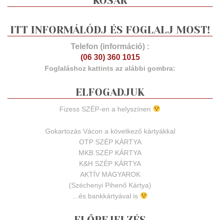
KOSÁR
ITT INFORMÁLÓDJ ÉS FOGLALJ MOST!
Telefon (információ) :
(06 30) 360 1015
Foglaláshoz kattints az alábbi gombra:
ELFOGADJUK
Fizess SZÉP-en a helyszínen
Gokartozás Vácon a következő kártyákkal
OTP SZÉP KÁRTYA
MKB SZÉP KÁRTYA
K&H SZÉP KÁRTYA
AKTÍV MAGYAROK
(Széchenyi Pihenő Kártya)
...és bankkártyával is