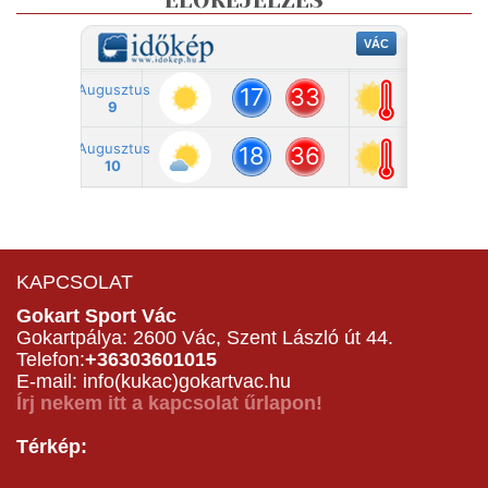
ELŐREJELZÉS
KAPCSOLAT
Gokart Sport Vác
Gokartpálya: 2600 Vác, Szent László út 44.
Telefon:
+36303601015
E-mail: info(kukac)gokartvac.hu
Írj nekem itt a kapcsolat űrlapon!
Térkép: